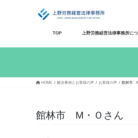
コ
ナ
ン
ビ
テ
ゲ
ン
ー
ツ
シ
TOP
上野労務経営法律事務所につ
へ
ョ
ス
ン
キ
に
ッ
移
プ
動
HOME
解決事例とお客様の声
お客様の声
館林市 
館林市 M・Ｏさん