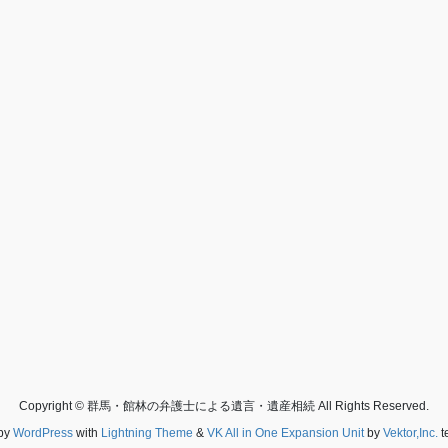
Copyright © 群馬・館林の弁護士による遺言・遺産相続 All Rights Reserved.
by
WordPress
with
Lightning Theme
&
VK All in One Expansion Unit
by
Vektor,Inc.
t